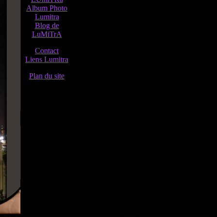
Album Photo
Lumitra
Blog de
LuMiTrA
Contact
Liens Lumitra
Plan du site