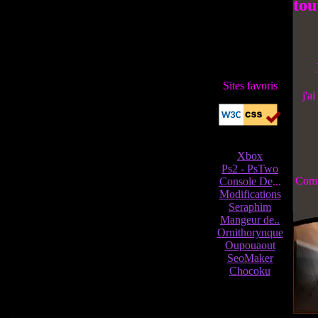
tou
Sites favoris
j'a
Xbox
Ps2 - PsTwo
Comm
Console De
...
Modifications
Seraphim
Mangeur de..
Ornithorynque
Oupouaout
SeoMaker
Chocoku